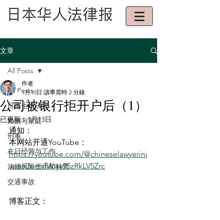
文章
All Posts
作者
All Posts
1月10日
讀畢需時 2 分鐘
公司被银行拒开户后（1）
日本生活法律
已更新：
1月13日
婚姻与家庭
通知：
刑事
本网站开通YouTube：
在日经营与工作
https://youtube.com/@chineselawyerinj
apan?si=xfWga95zRkLV5Zrc
法律风险提示和科普
交通事故
博客正文：