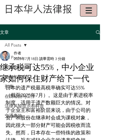
文章
All Posts
作者
All Posts
2025年7月18日
讀畢需時 3 分鐘
继承税可达55%，中小企业
日本生活法律
家如何保住财产给下一代
婚姻与家庭
刑事
日本的遗产税最高税率确实可达55%
（截至2025年7月）。这是由于累进税率
在日经营与工作
制度，适用于遗产数额巨大的情况。对
法律风险提示和科普
于企业主和富裕阶层来说，由于公司的
交通事故
资产和股份在继承时会成为课税对象，
因此很大一部分财产可能会因税收而流
失。然而，日本存在一些特殊的政策和