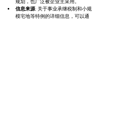
规划，也广泛被企业主采用。
信息来源
: 关于事业承继税制和小规
模宅地等特例的详细信息，可以通
过日本贸易振兴机构（JETRO）、
国税厅的官方资料以及税务相关的
网站获取。
结论
为了减轻企业主的遗产税负担，最重要
的特殊法律是**《中小企业经营承继圆
滑化法》（事业承继税制）**，其中
《租税特别措施法》第70条之7是其核心
条文。该制度可以延期或免除股份的遗
产税，从而使事业得以持续。此外，**
小规模宅地等特例（《租税特别措施
法》第70条之6）**也有助于减轻事业用
房地产的税负。通过利用这些制度，企
业主可以避免资产大幅缩水，并将事业