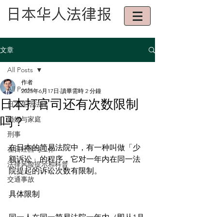
文章
All Posts
作者
All Posts
2025年6月17日
讀畢需時 2 分鐘
日本打官司还有次数限制
日本生活法律
吗？
婚姻与家庭
刑事
在日本的简易法院中，有一种叫做「少
在日经营与工作
额诉讼」的程序，它对一年内在同一法
法律风险提示和科普
院提起的诉讼次数有限制。
交通事故
具体限制