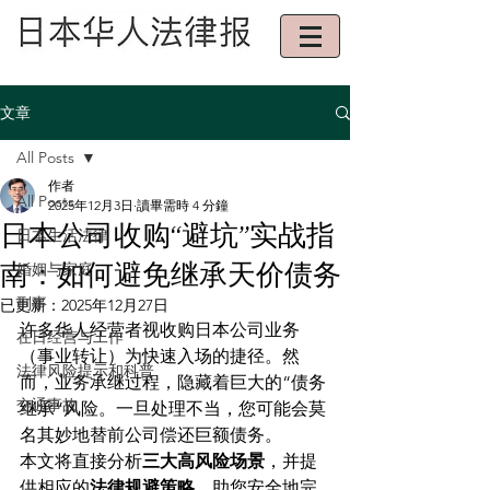
文章
All Posts
作者
All Posts
2025年12月3日
讀畢需時 4 分鐘
日本公司收购“避坑”实战指
日本生活法律
南：如何避免继承天价债务
婚姻与家庭
刑事
已更新：
2025年12月27日
许多华人经营者视收购日本公司业务
在日经营与工作
（事业转让）为快速入场的捷径。然
法律风险提示和科普
而，业务承继过程，隐藏着巨大的“债务
交通事故
继承”风险。一旦处理不当，您可能会莫
名其妙地替前公司偿还巨额债务。
本文将直接分析
三大高风险场景
，并提
供相应的
法律规避策略
，助您安全地完