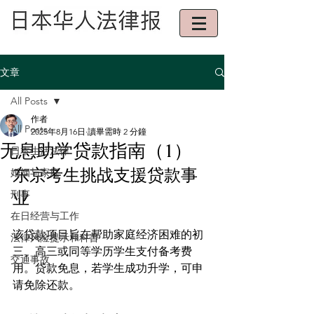
文章
All Posts
作者
All Posts
2025年8月16日
讀畢需時 2 分鐘
无息助学贷款指南（1）
日本生活法律
东京考生挑战支援贷款事
婚姻与家庭
业
刑事
在日经营与工作
该贷款项目旨在帮助家庭经济困难的初
法律风险提示和科普
三、高三或同等学历学生支付备考费
交通事故
用。贷款免息，若学生成功升学，可申
请免除还款。