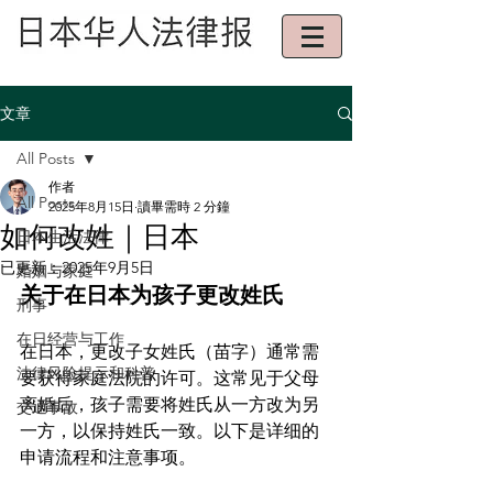
文章
All Posts
作者
All Posts
2025年8月15日
讀畢需時 2 分鐘
如何改姓｜日本
日本生活法律
已更新：
2025年9月5日
婚姻与家庭
关于在日本为孩子更改姓氏
刑事
在日经营与工作
在日本，更改子女姓氏（苗字）通常需
法律风险提示和科普
要获得家庭法院的许可。这常见于父母
离婚后，孩子需要将姓氏从一方改为另
交通事故
一方，以保持姓氏一致。以下是详细的
申请流程和注意事项。