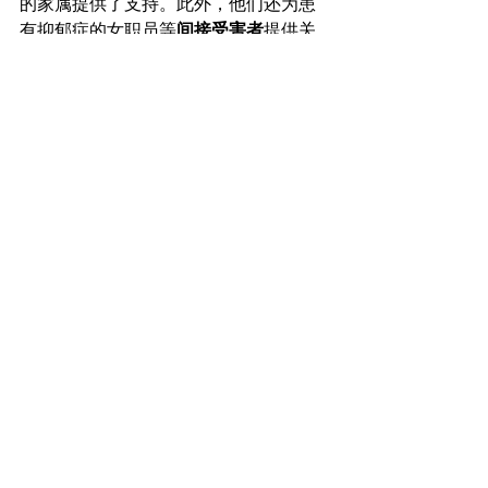
的家属提供了支持。此外，他们还为患
有抑郁症的女职员等
间接受害者
提供关
怀，并协助公司为恢复商业信誉而努
力。
作用
: 律师为受害者及其家属减轻精
神和经济负担，并提供了长期的支
持。
律师的影响与意义
大川原化工机冤案中，律师团的作用不
仅限于为被告人辩护，还产生了以下广
泛影响：
冤案证明与名誉恢复
: 律师团的持续
努力使检方撤回了公诉，冤案得以
正式认定。
司法不公的揭露
: 揭示了公安部的捏
造、检方的怠慢以及法院的不当裁
决等问题，暴露了刑事司法的结构