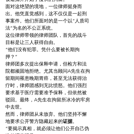
面对这绝望的境地，一位律师挺身而
出。他凭直觉感到，这不仅仅是一起刑
事案件。他们所面对的是一个以“人质司
法”为名的不公正系统。
这位律师带领的律师团队，首先的战斗
目标是让三人获得自由。
“他们没有犯罪。凭什么要被长期拘
押？”
律师团多次提出保释申请，但检方和法
院都顽固地拒绝。尤其当顾问A先生在拘
留期间罹患晚期胃癌，甚至无法获得治
疗时，律师团感到无比愤怒。他们强烈
要求基于医疗需要准予保释，但依然被
驳回。最终，A先生在拘留所冰冷的牢房
中去世。
然而，律师团从未放弃。他们坚持不懈
地要求公开警方隐藏起来的
证据
。
“要揭示真相，就必须让他们公开自己伪