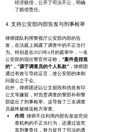
经济赔偿，公开了司法不公，明确
了赔偿责任。
4. 支持公安部内部告发与刑事检举
律师团队利用警视厅公安部内部的告
发，在法庭上揭露了调查中的不正当行
为。特别是在2023年6月的庭审中，一名
公安部的现任警官作证称，
“案件是捏造
的”，“源于调查员的个人私欲”
，律师团
通过有效引导此证言，使公安部的体制
问题公之于众。
此外，律师团还以公文损毁和伪造有印
公文等嫌疑，对负责调查的警部补和警
部提出了刑事检举。这导致了三名调查
员最终被移送检方审查。
作用
: 律师不仅利用内部告发追究侦
查机构的不正当行为，还通过追究
其刑事责任，努力提升了司法的透