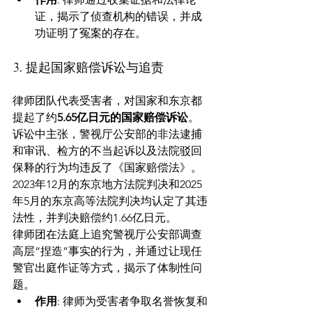
证，揭示了侦查机构的错误，并成
功证明了冤案的存在。
3. 提起国家赔偿诉讼与追责
律师团队代表受害者，对国家和东京都
提起了约
5.65亿日元的国家赔偿诉讼
。
诉讼中主张，警视厅公安部的非法逮捕
和审讯、检方的不当起诉以及法院驳回
保释的行为均违反了《国家赔偿法》。
2023年12月的东京地方法院判决和2025
年5月的东京高等法院判决均认定了其违
法性，并判决赔偿约1.66亿日元。
律师团在法庭上追究警视厅公安部调查
高层“捏造”事实的行为，并通过让现任
警官出庭作证等方式，揭示了体制性问
题。
作用
: 律师为受害者争取名誉恢复和