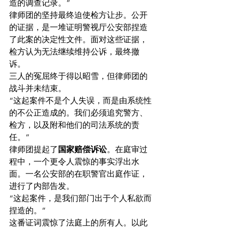
造的调查记录。”
律师团的坚持最终迫使检方让步。公开
的证据，是一堆证明警视厅公安部捏造
了此案的决定性文件。面对这些证据，
检方认为无法继续维持公诉，最终撤
诉。
三人的冤屈终于得以昭雪，但律师团的
战斗并未结束。
“这起案件不是个人失误，而是由系统性
的不公正造成的。我们必须追究警方、
检方，以及附和他们的司法系统的责
任。”
律师团提起了
国家赔偿诉讼
。在庭审过
程中，一个更令人震惊的事实浮出水
面。一名公安部的在职警官出庭作证，
进行了内部告发。
“这起案件，是我们部门出于个人私欲而
捏造的。”
这番证词震惊了法庭上的所有人。以此