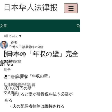
文章
All Posts
作者
All Posts
1月27日
讀畢需時 2 分鐘
【日本の「年収の壁」完全
日本生活法律
解说
婚姻与家庭
刑事
■ 一、主要な「年収の壁」
在日经营与工作
法律风险提示和科普
① 103万円の壁
交通事故
　・超えると妻が所得税を払う必要が
ある
　・夫の配偶者控除は維持される