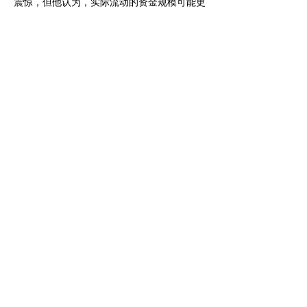
震惊，但他认为，实际流动的资金规模可能更
大。他还提到，社会上存在通过第三地金融中
心或加密资产转移资金的可能性，对此有必要
进一步加强监管和透明度。
此次质询再次引发日本社会对外国资本流入、
不动产交易透明性以及反洗钱制度有效性的关
注。