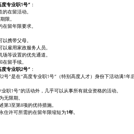
高度专业职1号”
：
合性的在留活动。
留期限。
可的在留年限要求。
。
下可以携带父母。
下可以雇用家政服务人员。
型机场等设置的优先通道。
境和在留手续。
高度专业职2号”
：
职2号”是在“高度专业职1号”（特别高度人才）身份下活动满1年
专业职1号”的活动外，几乎可以从事所有就业资格的活动。
为无限期。
述第3至第8项的优待措施。
永住许可所需的在留年限缩短为
1年
。