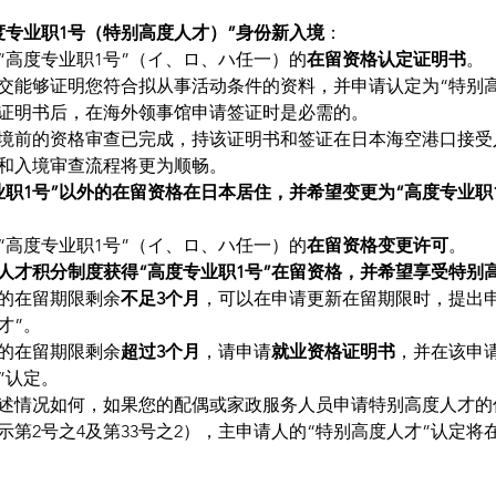
度专业职1号（特别高度人才）”身份新入境
：
“高度专业职1号”（イ、ロ、ハ任一）的
在留资格认定证明书
。
交能够证明您符合拟从事活动条件的资料，并申请认定为“特别高
证明书后，在海外领事馆申请签证时是必需的。
境前的资格审查已完成，持该证明书和签证在日本海空港口接受
和入境审查流程将更为顺畅。
业职1号”以外的在留资格在日本居住，并希望变更为“高度专业职
“高度专业职1号”（イ、ロ、ハ任一）的
在留资格变更许可
。
人才积分制度获得“高度专业职1号”在留资格，并希望享受特别
的在留期限剩余
不足3个月
，可以在申请更新在留期限时，提出申
才”。
的在留期限剩余
超过3个月
，请申请
就业资格证明书
，并在该申
”认定。
述情况如何，如果您的配偶或家政服务人员申请特别高度人才的
示第2号之4及第33号之2），主申请人的“特别高度人才”认定将