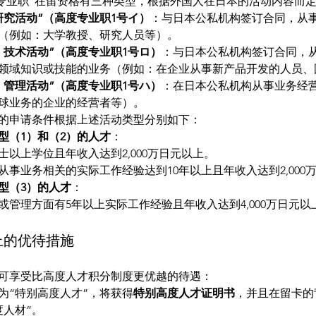
度专业职”在留资格有三种类型，根据外国人在日本的活动内容而
研究活动”（高度专业职1号イ）
：与日本公私机构签订合同，从
（例如：大学教授、研究人员等）。
・技术活动”（高度专业职1号ロ）
：与日本公私机构签订合同，
领域知识或技能的业务（例如：在企业从事新产品开发的人员、
・管理活动”（高度专业职1号ハ）
：在日本公私机构从事业务经
球业务的企业的经营者等）。
”的申请条件根据上述活动类型分别如下：
型（1）和（2）的人才
：
士以上学位且年收入达到2,000万日元以上。
从事业务相关的实际工作经验达到10年以上且年收入达到2,000
型（3）的人才
：
或管理方面有5年以上实际工作经验且年收入达到4,000万日元以
上的优待措施
可享受比高度人才积分制度更优越的待遇：
为“特别高度人才”，将获得
特别高度人才证明书
，并且在留卡的
度人材”。