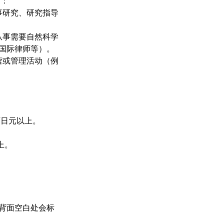
定：
事研究、研究指导
从事需要自然科学
国际律师等）。
营或管理活动（例
万日元以上。
上。
背面空白处会标