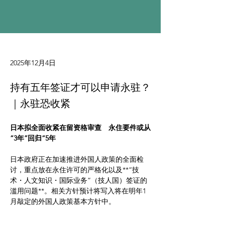
2025年12月4日
持有五年签证才可以申请永驻？
｜永驻恐收紧
日本拟全面收紧在留资格审查　永住要件或从
“3年”回归“5年
日本政府正在加速推进外国人政策的全面检
讨，重点放在永住许可的严格化以及**“技
术・人文知识・国际业务”（技人国）签证的
滥用问题**。相关方针预计将写入将在明年1
月敲定的外国人政策基本方针中。