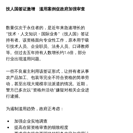
技人国签证激增　滥用案例促政府加强审查
数量仅次于永住者的，是近年来急速增长的
“技术・人文知识・国际业务”（技人国）签证
持有者。该资格面向专业性工作，原本用于吸
引技术人员、企业职员、法务人员、口译教师
等。但过去五年持有人数增长约1.6倍，部分
行业出现滥用问题。
一些不良雇主利用该签证形式，让持有者从事
农产品加工、包装等完全不符合资格的简单劳
动，甚至出现大规模非法派遣的情况。近期，
警方已多次以“资格外活动”嫌疑对相关企业进
行逮捕。
为遏制滥用趋势，政府正考虑：
加强企业实地调查
提高在留资格审查的细致程度