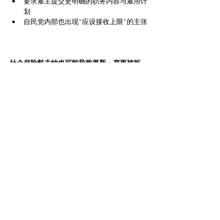
要求雇主提交更明确的职务内容与雇用计
划
自民党内部也出现“应设接收上限”的主张
社会保险料未纳也可能导致更新・变更被拒
政府内部讨论的另一项措施，是把社会保险料
的缴纳状况作为在留审查的重要指标。对未按
规定缴纳年金、健康保险等的外国人，未来可
能采取：
拒绝在留资格更新
不允许从其他资格转换为永住等更高等级
资格
政府认为，通过制度化“社会保障义务履行”，
可促使外籍居民与日本社会建立更稳定关系。