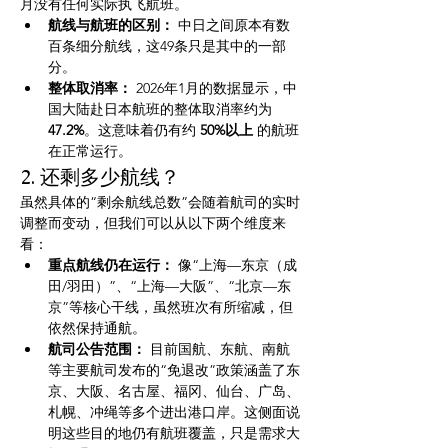
月没有任何实际执飞航班。
航线与航班的区别：
 中日之间原本有数
百条细分航线，这49条只是其中的一部
分。
整体取消率：
 2026年1月的数据显示，中
国大陆赴日本航班的整体取消率约为 
47.2%
。这意味着仍有约 
50%以上
 的航班
在正常运行。
2. 还剩多少航线？
虽然具体的“剩余航线总数”会随着航司的实时
调整而变动，但我们可以从以下两个维度来
看：
重点航线仍在运行：
 像“上海—东京（成
田/羽田）”、“上海—大阪”、“北京—东
京”等核心干线，虽然班次有所缩减，但
依然保持通航。
航司公告范围：
 目前国航、东航、南航
等主要航司发布的“免退改”政策涵盖了东
京、大阪、名古屋、福冈、仙台、广岛、
札幌、冲绳等多个进出港口岸。这侧面说
明这些目的地仍有航班覆盖，只是需求大